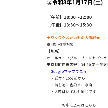
②
令和8年1月17日(土)
［午前］10:00～12:00
［午後］13:30～15:30
★ワクワクおかいもの大作戦★
※4歳～8歳対象
【場所】
オールライフグループ・レセプショ
東京都町田市森野1-34-10 第一矢沢
⇒Googleマップで見る
・受付：15分前から
・持ち物：色鉛筆、水筒
・内容はいずれも同じです
ーーーお申し込みはこちらー