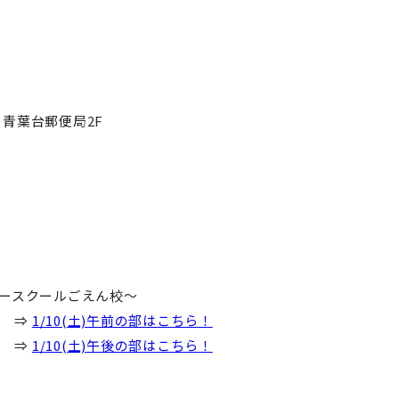
 青葉台郵便局2F
ーー
ースクールごえん校～
み ⇒
1/10(土)午前の部はこちら！
み ⇒
1/10(土)午後の部はこちら！