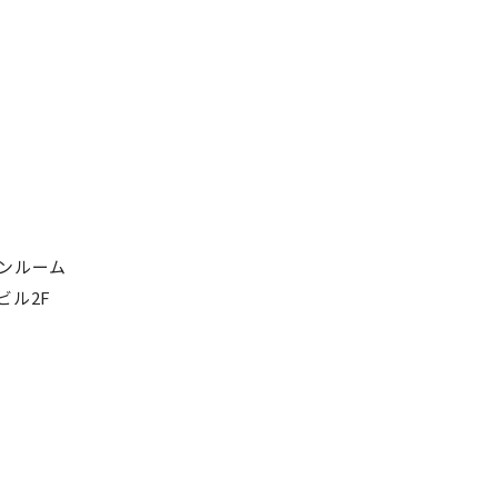
ンルーム
ビル2F
ーー